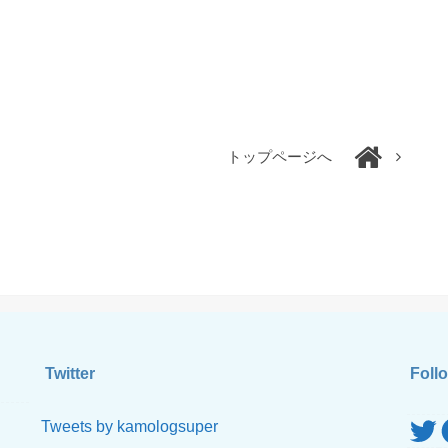
トップページへ
Twitter
Foll
Twitte
F
Tweets by kamologsuper