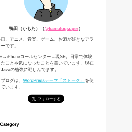
鴨田（かもた）（
@kamologsuper
）
映画、アニメ、音楽、ゲーム、お酒が好きなアラ
サーです。
SE→iPhoneコールセンター→現SE。日常で体験
したことや気になったことを書いています。現在
はJavaの勉強に勤しんでます。
当ブログは、
WordPressテーマ「ストーク」
を使
っています。
Category