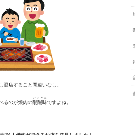
し退店すること間違いなし。
だいごみ
べるのが焼肉の
醍醐味
ですよね。
神で1人焼肉ができるお店を発見しました！