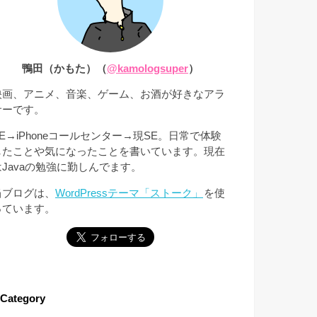
鴨田（かもた）（
@kamologsuper
）
映画、アニメ、音楽、ゲーム、お酒が好きなアラ
サーです。
SE→iPhoneコールセンター→現SE。日常で体験
したことや気になったことを書いています。現在
はJavaの勉強に勤しんでます。
当ブログは、
WordPressテーマ「ストーク」
を使
っています。
Category