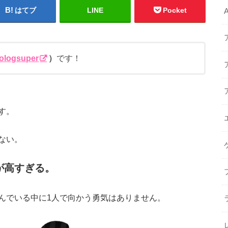
はてブ
LINE
Pocket
logsuper
）
です！
す。
ない。
が高すぎる。
んでいる中に1人で向かう勇気はありません。