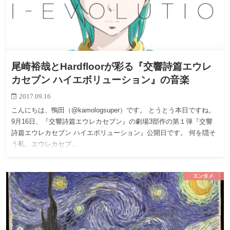
尾崎裕哉とHardfloorが彩る『交響詩篇エウレ
カセブン ハイエボリューション』の音楽
2017.09.16
こんにちは、鴨田（@kamologsuper）です。 とうとう本日ですね。
9月16日、『交響詩篇エウレカセブン』の劇場3部作の第１弾『交響
詩篇エウレカセブン ハイエボリューション』公開日です。 何を隠そ
う私、エウレカセブ…
エンタメ