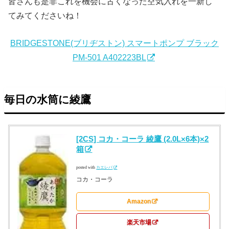
皆さんも是非これを機会に古くなった空気入れを一新し
てみてくださいね！
BRIDGESTONE(ブリヂストン) スマートポンプ ブラック
PM-501 A402223BL
毎日の水筒に綾鷹
[2CS] コカ・コーラ 綾鷹 (2.0L×6本)×2
箱
posted with
カエレバ
コカ・コーラ
Amazon
楽天市場