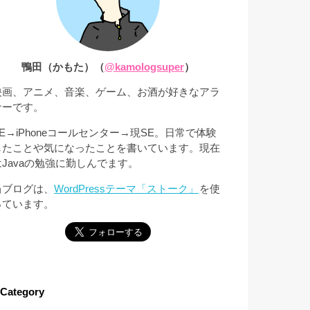
鴨田（かもた）（
@kamologsuper
）
映画、アニメ、音楽、ゲーム、お酒が好きなアラ
サーです。
SE→iPhoneコールセンター→現SE。日常で体験
したことや気になったことを書いています。現在
はJavaの勉強に勤しんでます。
当ブログは、
WordPressテーマ「ストーク」
を使
っています。
Category