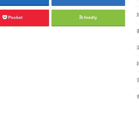
Pocket
feedly