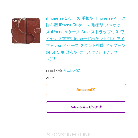
iPhone se 2 ケース 手帳型 iPhone se ケース
財布型 iPhone 5s ケース 耐衝撃 スマホケー
ス iPhone 5 ケース Arae ストラップ付き ワ
イヤレス充電対応 カードポケット付き アイ
フォンse 2 ケース スタンド機能 アイフォン
se 5s 5 用 財布型 ケース カバー(ブラウ
ン)
posted with
カエレバ
Arae
Amazon
Yahooショッピング
SPONSORED LINK