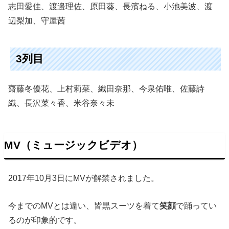
志田愛佳、渡邉理佐、原田葵、長濱ねる、小池美波、渡
辺梨加、守屋茜
3列目
齋藤冬優花、上村莉菜、織田奈那、今泉佑唯、佐藤詩
織、長沢菜々香、米谷奈々未
MV（ミュージックビデオ）
2017年10月3日にMVが解禁されました。
今までのMVとは違い、皆黒スーツを着て
笑顔
で踊ってい
るのが印象的です。