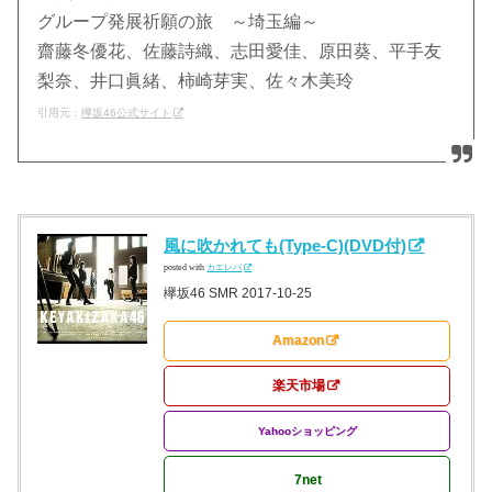
グループ発展祈願の旅 ～埼玉編～
齋藤冬優花、佐藤詩織、志田愛佳、原田葵、平手友
梨奈、井口眞緒、柿崎芽実、佐々木美玲
引用元：
欅坂46公式サイト
風に吹かれても(Type-C)(DVD付)
posted with
カエレバ
欅坂46 SMR 2017-10-25
Amazon
楽天市場
Yahooショッピング
7net