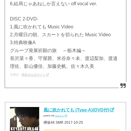
6.結局じゃあねしか言えない off vocal ver.
DISC 2-DVD-
1.風に吹かれても Music Video
2.月曜日の朝、スカートを切られた Music Video
3.特典映像A
グループ発展祈願の旅 ～栃木編～
長沢菜々香、守屋茜、米谷奈々未、渡辺梨加、渡邉
理佐、影山優佳、加藤史帆、佐々木久美
引用元：
欅坂46公式サイト
風に吹かれても (Type-A)(DVD付)
posted with
カエレバ
欅坂46 SMR 2017-10-25