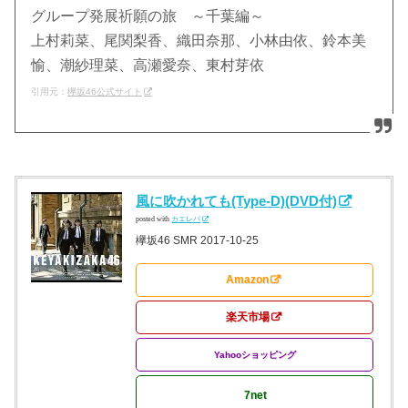
グループ発展祈願の旅 ～千葉編～
上村莉菜、尾関梨香、織田奈那、小林由依、鈴本美
愉、潮紗理菜、高瀬愛奈、東村芽依
引用元：
欅坂46公式サイト
風に吹かれても(Type-D)(DVD付)
posted with
カエレバ
欅坂46 SMR 2017-10-25
Amazon
楽天市場
Yahooショッピング
7net