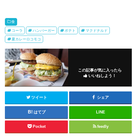
食
コーラ
ハンバーガー
ポテト
マクドナルド
夏カレーロコモコ
この記事が気に入ったら
いいねしよう！
ツイート
シェア
はてブ
LINE
Pocket
feedly