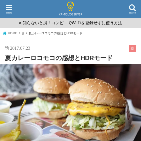
menu
search
知らないと損！コンビニでWi-Fiを登録せずに使う方法
HOME
食
夏カレーロコモコの感想とHDRモード
2017.07.23
食
夏カレーロコモコの感想とHDRモード