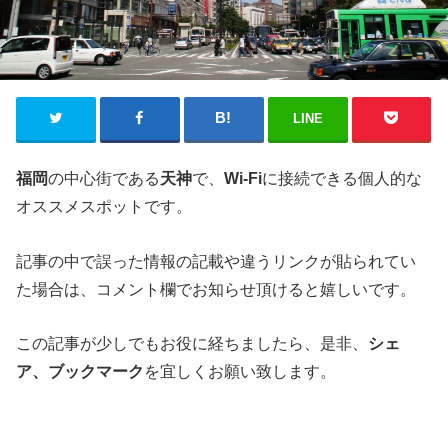
LINE
福岡
の中心街である
天神
で、
Wi-Fi
に接続できる個人的な
オススメスポットです。
記事の中で誤った情報の記載や違うリンクが貼られてい
た場合は、コメント欄でお知らせ頂けると嬉しいです。
この記事が少しでもお役に経ちましたら、是非、
シェ
ア、ブックマーク
を宜しくお願い致します。