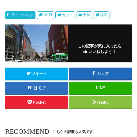
ライフハック
Wi-Fi
カフェ
天神
福岡
この記事が気に入ったら
いいねしよう！
ツイート
シェア
はてブ
LINE
Pocket
feedly
RECOMMEND
こちらの記事も人気です。