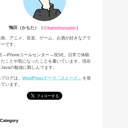
鴨田（かもた）（
@kamologsuper
）
映画、アニメ、音楽、ゲーム、お酒が好きなアラ
サーです。
SE→iPhoneコールセンター→現SE。日常で体験
したことや気になったことを書いています。現在
はJavaの勉強に勤しんでます。
当ブログは、
WordPressテーマ「ストーク」
を使
っています。
Category