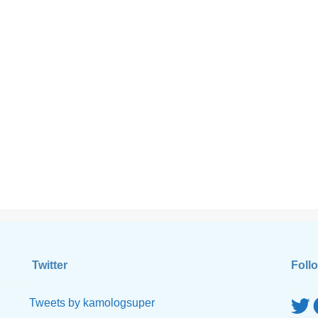
Twitter
Foll
Twitte
F
Tweets by kamologsuper