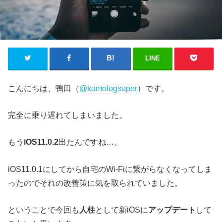
LINE
こんにちは、鴨田（
@kamologsuper
）です。
完全に乗り遅れてしまいました。
もう
iOS11.0.2
出たんですね…。
iOS11.0.1にしてから自宅のWi-Fiに繋がらなくなってしま
ったのでそれの改善策に気を取られていました。
ということで今回も
人柱
として新iOSに
アップデート
して