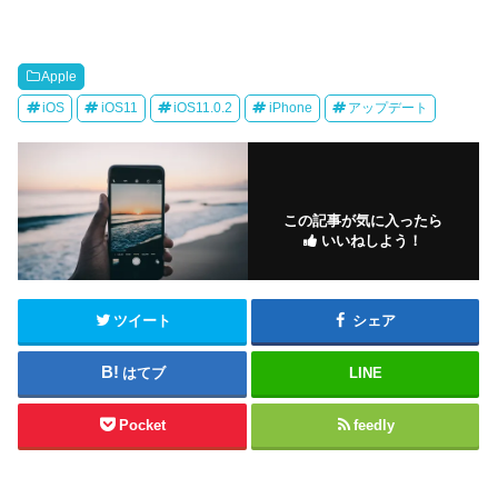
Apple
iOS
iOS11
iOS11.0.2
iPhone
アップデート
この記事が気に入ったら
いいねしよう！
ツイート
シェア
はてブ
LINE
Pocket
feedly