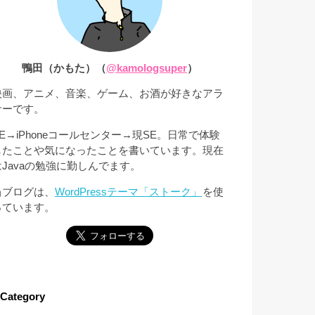
鴨田（かもた）（
@kamologsuper
）
映画、アニメ、音楽、ゲーム、お酒が好きなアラ
サーです。
SE→iPhoneコールセンター→現SE。日常で体験
したことや気になったことを書いています。現在
はJavaの勉強に勤しんでます。
当ブログは、
WordPressテーマ「ストーク」
を使
っています。
Category