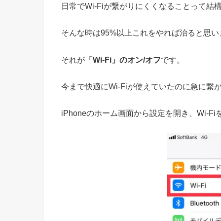
日常でWi-Fiが繋がりにくくなることって結
そんな時は95%以上これをやれば治ると思
それが
「Wi-Fi」のオン/オフ
です。
今まで快適にWi-Fiが使えていたのに急に
iPhoneのホーム画面から設定を開き、Wi-F