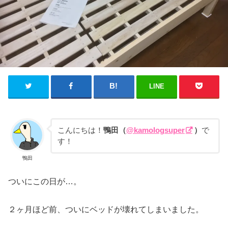
LINE
こんにちは！
鴨田（
@kamologsuper
）
で
す！
鴨田
ついにこの日が…。
２ヶ月ほど前、ついにベッドが壊れてしまいました。